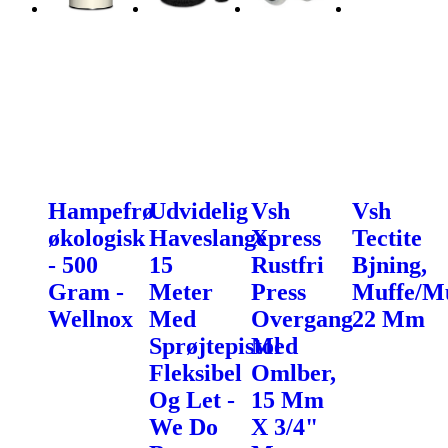
Hampefrø
Udvidelig
Vsh
Vsh
økologisk
Haveslange
Xpress
Tectite
- 500
15
Rustfri
Bjning,
Gram -
Meter
Press
Muffe/Mu
Wellnox
Med
Overgang
22 Mm
Sprøjtepistol
Med
Fleksibel
Omlber,
Og Let -
15 Mm
We Do
X 3/4"