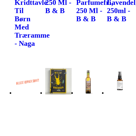
Kridttavle
250 Ml -
Parfumefri,
Lavendel
Til
B & B
250 Ml -
250ml -
Børn
B & B
B & B
Med
Træramme
- Naga