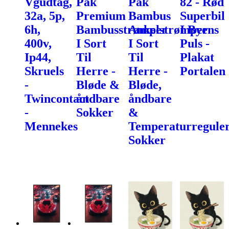
Vgudtag,
Pak
Pak
82 - Rød
32a, 5p,
Premium
Bambus
Superbil
6h,
Bambusstrømper
Ankelstrømper
I Byens
400v,
I Sort
I Sort
Puls -
Ip44,
Til
Til
Plakat
Skruels
Herre -
Herre -
Portalen
-
Bløde &
Bløde,
Twincontact
åndbare
åndbare
-
Sokker
&
Mennekes
Temperaturregule
Sokker