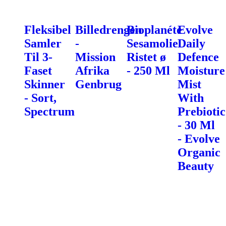
Fleksibel
Billedrengen
Bioplanéte
Evolve
Samler
-
Sesamolie
Daily
Til 3-
Mission
Ristet ø
Defence
Faset
Afrika
- 250 Ml
Moisture
Skinner
Genbrug
Mist
- Sort,
With
Spectrum
Prebiotic
- 30 Ml
- Evolve
Organic
Beauty