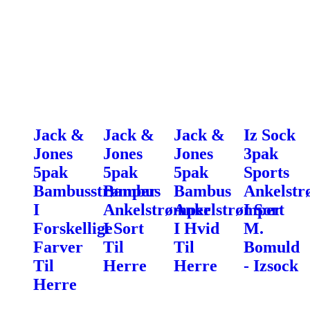
Jack &
Jack &
Jack &
Iz Sock
Jones
Jones
Jones
3pak
5pak
5pak
5pak
Sports
Bambusstrømper
Bambus
Bambus
Ankelstr
I
Ankelstrømper
Ankelstrømper
I Sort
Forskellige
I Sort
I Hvid
M.
Farver
Til
Til
Bomuld
Til
Herre
Herre
- Izsock
Herre