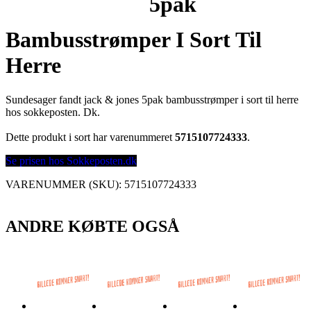
5pak
Bambusstrømper I Sort Til
Herre
Sundesager fandt jack & jones 5pak bambusstrømper i sort til herre
hos sokkeposten. Dk.
Dette produkt i sort har varenummeret
5715107724333
.
Se prisen hos Sokkeposten.dk
VARENUMMER (SKU):
5715107724333
ANDRE KØBTE OGSÅ