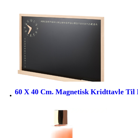
60 X 40 Cm. Magnetisk Kridttavle Ti