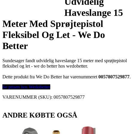
Udvidelig
Haveslange 15
Meter Med Sprøjtepistol
Fleksibel Og Let - We Do
Better
Sundesager fandt udvidelig haveslange 15 meter med sprøjtepistol
fleksibel og let - we do better hos wedobetter.
Dette produkt fra We Do Better har varenummeret
0057807529877
.
Se prisen hos Wedobetter
VARENUMMER (SKU):
0057807529877
ANDRE KØBTE OGSÅ