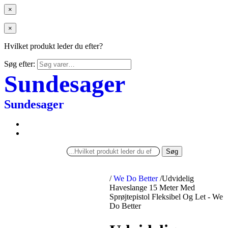
×
×
Hvilket produkt leder du efter?
Søg efter:
Sundesager
Sundesager
Søg
/
We Do Better
/
Udvidelig
Haveslange 15 Meter Med
Sprøjtepistol Fleksibel Og Let - We
Do Better