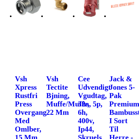
Vsh
Vsh
Cee
Jack &
Xpress
Tectite
Udvendigt
Jones 5-
Rustfri
Bjning,
Vgudtag,
Pak
Press
Muffe/Muffe,
32a, 5p,
Premiu
Overgang
22 Mm
6h,
Bambuss
Med
400v,
I Sort
Omlber,
Ip44,
Til
15 Mm
Skruels
Herre -