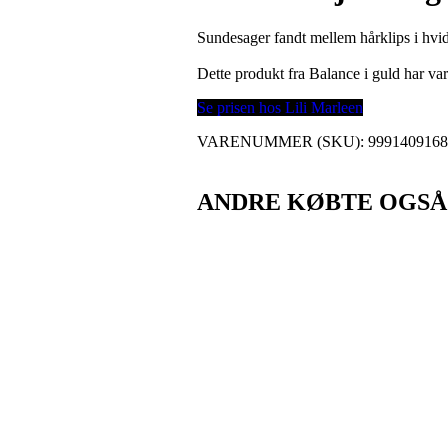
Sundesager fandt mellem hårklips i hvid 
Dette produkt fra Balance i guld har 
Se prisen hos Lili Marleen
VARENUMMER (SKU):
999140916
ANDRE KØBTE OGSÅ