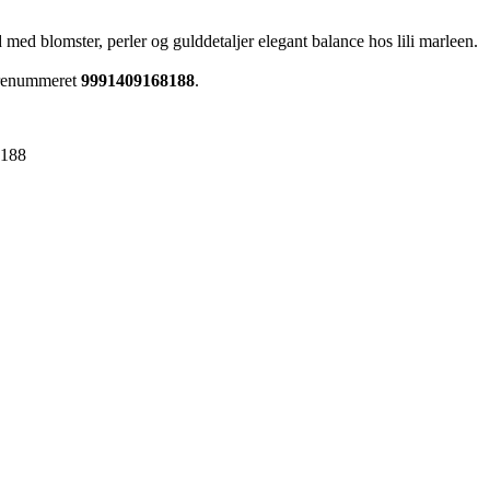
med blomster, perler og gulddetaljer elegant balance hos lili marleen.
varenummeret
9991409168188
.
8188