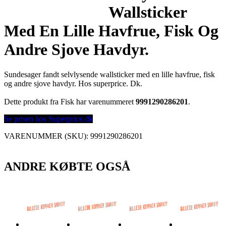
Wallsticker
Med En Lille Havfrue, Fisk Og
Andre Sjove Havdyr.
Sundesager fandt selvlysende wallsticker med en lille havfrue, fisk
og andre sjove havdyr. Hos superprice. Dk.
Dette produkt fra Fisk har varenummeret
9991290286201
.
Se prisen hos Superprice.dk
VARENUMMER (SKU):
9991290286201
ANDRE KØBTE OGSÅ