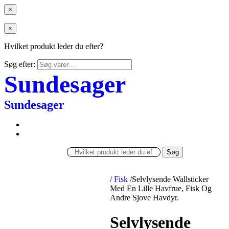
×
×
Hvilket produkt leder du efter?
Søg efter:
Sundesager
Sundesager
Søg
/
Fisk
/
Selvlysende Wallsticker
Med En Lille Havfrue, Fisk Og
Andre Sjove Havdyr.
Selvlysende