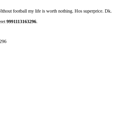
ithout football my life is worth nothing. Hos superprice. Dk.
eret
9991113163296
.
296