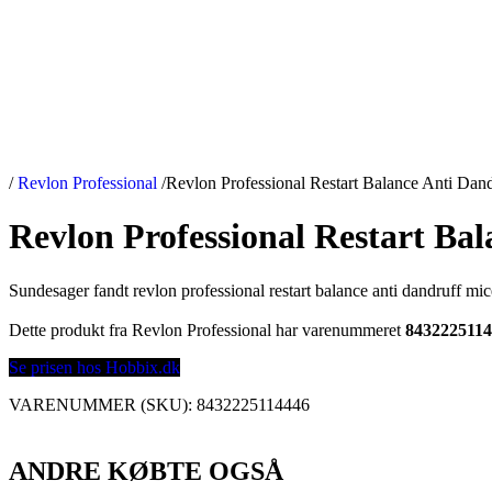
/
Revlon Professional
/
Revlon Professional Restart Balance Anti Da
Revlon Professional Restart Ba
Sundesager fandt revlon professional restart balance anti dandruff m
Dette produkt fra Revlon Professional har varenummeret
843222511
Se prisen hos Hobbix.dk
VARENUMMER (SKU):
8432225114446
ANDRE KØBTE OGSÅ