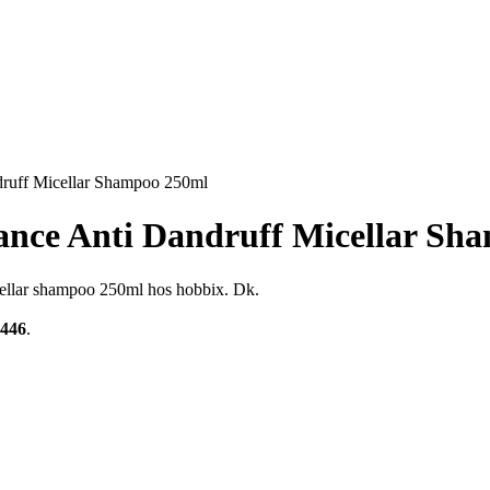
ndruff Micellar Shampoo 250ml
lance Anti Dandruff Micellar S
icellar shampoo 250ml hos hobbix. Dk.
4446
.