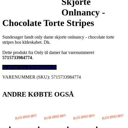
Skjorte
Onlnancy -
Chocolate Torte Stripes
Sundesager fandt only dame skjorte onlnancy - chocolate torte
stripes hos kldeskabet. Dk.
Dette produkt fra Only til damer har varenummeret
5715733984774
.
Se prisen hos Klædeskabet.dk
VARENUMMER (SKU):
5715733984774
ANDRE KØBTE OGSÅ