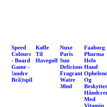
Speed
Kølle
Nuxe
Faaborg
Colours
Til
Paris
Pharma
- Board
Havegolf
Sun
Helo
Game -
Delicious
Hand
!andre
Fragrant
Ophelen
Brã¦tspil
Water
Og
30ml
Beskytte
Håndcre
Med
Vitamin