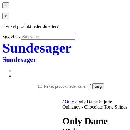
×
×
Hvilket produkt leder du efter?
Søg efter:
Sundesager
Sundesager
Søg
/
Only
/
Only Dame Skjorte
Onlnancy - Chocolate Torte Stripes
Only Dame