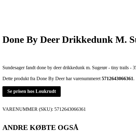
Done By Deer Drikkedunk M. Sug
Sundesager fandt done by deer drikkedunk m. Sugerør - tiny trails - 3
Dette produkt fra Done By Deer har varenummeret
5712643066361
.
Se prisen hos Loukrudt
VARENUMMER (SKU):
5712643066361
ANDRE KØBTE OGSÅ