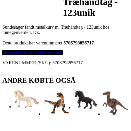
Træhåndtag -
123unik
Sundesager fandt metalkurv m. Træhåndtag - 123unik hos
minegenverden. Dk.
Dette produkt har varenummeret
5706798856717
.
Se prisen hos Minegenverden.dk
VARENUMMER (SKU):
5706798856717
ANDRE KØBTE OGSÅ