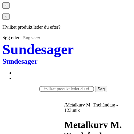
×
×
Hvilket produkt leder du efter?
Søg efter:
Sundesager
Sundesager
Søg
/
Metalkurv M. Træhåndtag -
123unik
Metalkurv M.