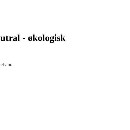
tral - økologisk
helsam.