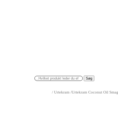
Søg
/
Urtekram
/
Urtekram Coconut Oil Smags