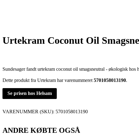
Urtekram Coconut Oil Smagsneu
Sundesager fandt urtekram coconut oil smagsneutral - økologisk hos 
Dette produkt fra Urtekram har varenummeret
5701058013190
.
Se prisen hos Helsam
VARENUMMER (SKU):
5701058013190
ANDRE KØBTE OGSÅ