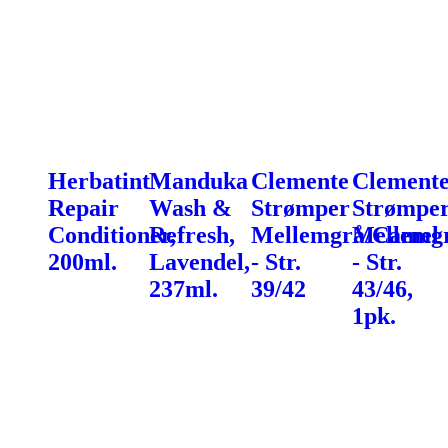
Herbatint
Manduka
Clemente
Clement
Repair
Wash &
Strømper
Strømpe
Conditioner,
Refresh,
Mellemgrå/Camel
Mellemg
200ml.
Lavendel,
- Str.
- Str.
237ml.
39/42
43/46,
1pk.