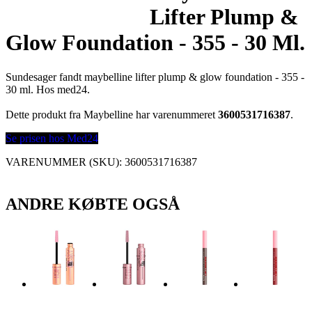
Lifter Plump &
Glow Foundation - 355 - 30 Ml.
Sundesager fandt maybelline lifter plump & glow foundation - 355 -
30 ml. Hos med24.
Dette produkt fra Maybelline har varenummeret
3600531716387
.
Se prisen hos Med24
VARENUMMER (SKU):
3600531716387
ANDRE KØBTE OGSÅ