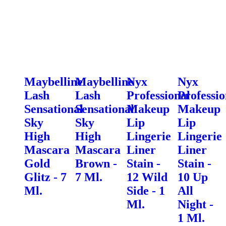
Maybelline
Maybelline
Nyx
Nyx
Lash
Lash
Professional
Professio
Sensational
Sensational
Makeup
Makeup
Sky
Sky
Lip
Lip
High
High
Lingerie
Lingerie
Mascara
Mascara
Liner
Liner
Gold
Brown -
Stain -
Stain -
Glitz - 7
7 Ml.
12 Wild
10 Up
Ml.
Side - 1
All
Ml.
Night -
1 Ml.