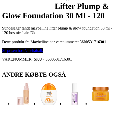
Lifter Plump &
Glow Foundation 30 Ml - 120
Sundesager fandt maybelline lifter plump & glow foundation 30 ml -
120 hos nicehair. Dk.
Dette produkt fra Maybelline har varenummeret
3600531716301
.
Se prisen hos Nicehair.dk
VARENUMMER (SKU):
3600531716301
ANDRE KØBTE OGSÅ