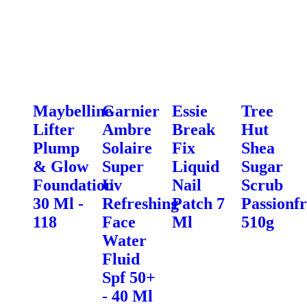
Maybelline
Garnier
Essie
Tree
Lifter
Ambre
Break
Hut
Plump
Solaire
Fix
Shea
& Glow
Super
Liquid
Sugar
Foundation
Uv
Nail
Scrub
30 Ml -
Refreshing
Patch 7
Passionfr
118
Face
Ml
510g
Water
Fluid
Spf 50+
- 40 Ml