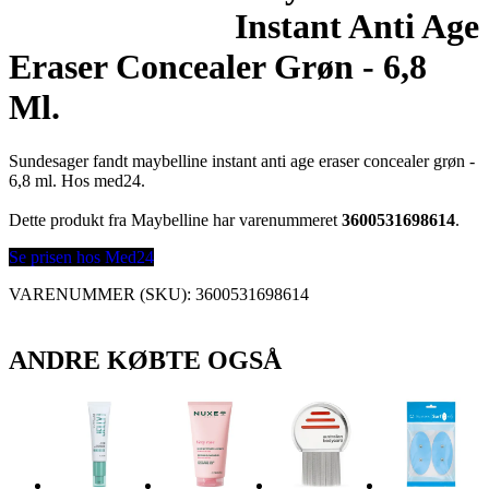
Instant Anti Age
Eraser Concealer Grøn - 6,8
Ml.
Sundesager fandt maybelline instant anti age eraser concealer grøn -
6,8 ml. Hos med24.
Dette produkt fra Maybelline har varenummeret
3600531698614
.
Se prisen hos Med24
VARENUMMER (SKU):
3600531698614
ANDRE KØBTE OGSÅ