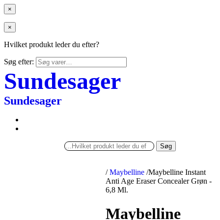
×
×
Hvilket produkt leder du efter?
Søg efter:
Sundesager
Sundesager
Søg
/
Maybelline
/
Maybelline Instant
Anti Age Eraser Concealer Grøn -
6,8 Ml.
Maybelline