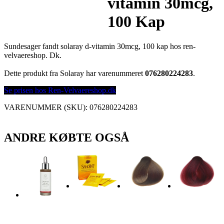
vitamin 30mcg,
100 Kap
Sundesager fandt solaray d-vitamin 30mcg, 100 kap hos ren-
velvaereshop. Dk.
Dette produkt fra Solaray har varenummeret
076280224283
.
Se prisen hos Ren-Velvaereshop.dk
VARENUMMER (SKU):
076280224283
ANDRE KØBTE OGSÅ