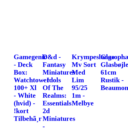
Gamegenic
D&d -
Krympeslange
Glasoph
- Deck
Fantasy
Mv Sort
Glasbøjl
Box:
Miniatures
Med
61cm
Watchtower
- Idols
Lim
Rustik -
100+ Xl
Of The
95/25
Beaumon
- White
Realms:
1m -
(hvid) -
Essentials
Melbye
!kort
2d
Tilbehã¸r
Miniatures
-