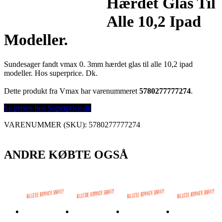
Hærdet Glas Til
Alle 10,2 Ipad
Modeller.
Sundesager fandt vmax 0. 3mm hærdet glas til alle 10,2 ipad
modeller. Hos superprice. Dk.
Dette produkt fra Vmax har varenummeret
5780277777274
.
Se prisen hos Superprice.dk
VARENUMMER (SKU):
5780277777274
ANDRE KØBTE OGSÅ