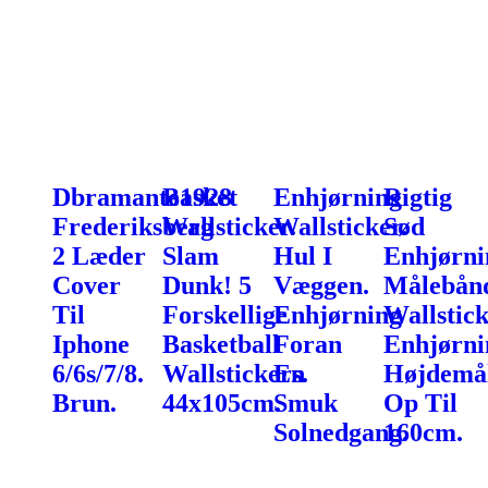
Dbramante1928
Basket
Enhjørning
Rigtig
Frederiksberg
Wallsticker.
Wallsticker.
Sød
2 Læder
Slam
Hul I
Enhjørni
Cover
Dunk! 5
Væggen.
Målebån
Til
Forskellige
Enhjørning
Wallstick
Iphone
Basketball
Foran
Enhjørni
6/6s/7/8.
Wallstickers.
En
Højdemå
Brun.
44x105cm.
Smuk
Op Til
Solnedgang.
160cm.