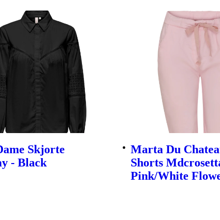
Dame Skjorte
Marta Du Chate
y - Black
Shorts Mdcrosett
Pink/White Flow