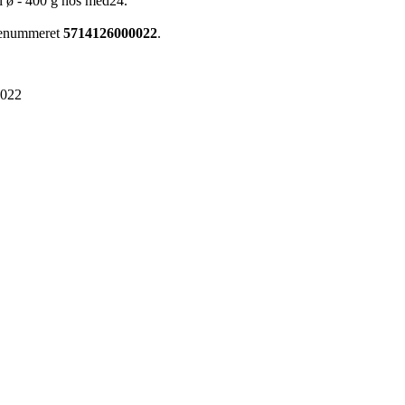
l ø - 400 g hos med24.
arenummeret
5714126000022
.
0022