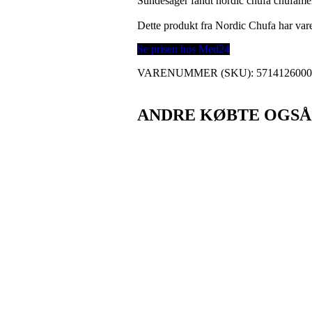
Sundesager fandt nordic chufa chufame
Dette produkt fra Nordic Chufa har v
Se prisen hos Med24
VARENUMMER (SKU):
571412600
ANDRE KØBTE OGSÅ